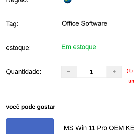
Tag:
Em estoque
estoque:
Quantidade:
( L
un
você pode gostar
MS Win 11 Pro OEM K