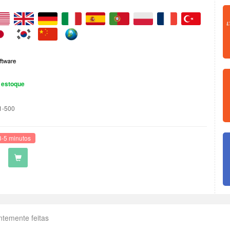
 estoque
1-500
3-5 minutos
ntemente feitas