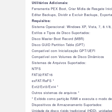
Utilitários Adicionais:
Ferramenta PEX Boot, Criar Mídia de Resgate Inic
Editar Backups, Dividir e Excluir Backups, Exporta
Requisitos:
Sistema Operacional: Windows XP, Vista, 7, 8.1/8, 
Estilos e Tipos de Disco Suportados:
Disco Master Boot Record (MBR)
Disco GUID Partition Table (GPT)
Compatível com Inicialização GPT/UEFI
Compatível com Volumes de Disco Dinâmicos
Sistemas de Arquivos Suportados:
NTFS
FAT32/FAT16
exFAT/ReFS *
Ext2/Ext3/Ext4 *
Outros sistemas de arquivos *
* Exibido como partição RAW e executa o modo de 
Dispositivos de Armazenamento Suportados:
Unidade de disco rígido tradicional (HDD), unidad