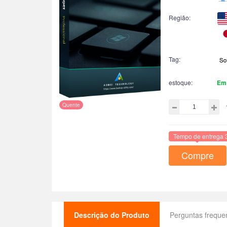
Região:
Tag:
estoque:
Em
Quente
Tempo de entrega 
Compre
Descrição do Produto
Perguntas freque