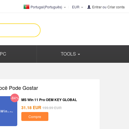
Portugal(Português)
EUR
Entrar
ou
Criar conta
PC
TOOLS
ocê Pode Gostar
-84%
MS Win 11 Pro OEM KEY GLOBAL
31.18
EUR
199.99
EUR
Compre