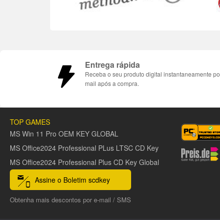
Entrega rápida
Receba o seu produto digital instantaneamente po
mail após a compra.
TOP GAMES
MS Win 11 Pro OEM KEY GLOBAL
MS Office2024 Professional PLus LTSC CD Key
MS Office2024 Professional Plus CD Key Global
Assine o Boletim scdkey
Obtenha mais descontos por e-mail / SMS