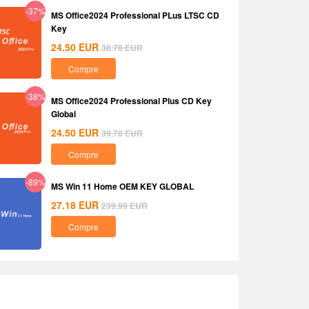
-37%
MS Office2024 Professional PLus LTSC CD
Key
24.50
EUR
38.78
EUR
Compre
-38%
MS Office2024 Professional Plus CD Key
Global
24.50
EUR
39.78
EUR
Compre
-89%
MS Win 11 Home OEM KEY GLOBAL
27.18
EUR
239.99
EUR
Compre