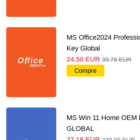
MS Office2024 Professi
Key Global
24.50
EUR
39.78
EUR
Compre
MS Win 11 Home OEM
GLOBAL
27.18
EUR
239.99
EUR