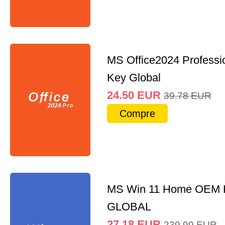
MS Office2024 Professi
Key Global
24.50
EUR
39.78
EUR
Compre
MS Win 11 Home OEM
GLOBAL
27.18
EUR
239.99
EUR