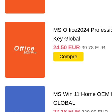
MS Office2024 Professi
Key Global
24.50
EUR
39.78
EUR
Compre
MS Win 11 Home OEM
GLOBAL
27.18
EUR
239.99
EUR