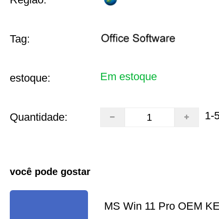
Tag:
Em estoque
estoque:
1-
Quantidade:
você pode gostar
MS Win 11 Pro OEM K