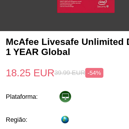
McAfee Livesafe Unlimited 
1 YEAR Global
18.25
EUR
39.99
EUR
-54%
Plataforma:
Região: