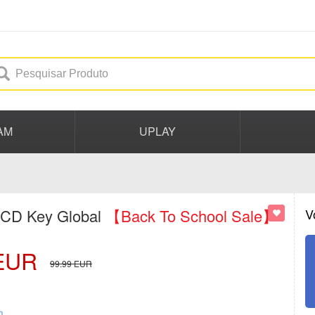
AM
UPLAY
 CD Key Global
【Back To School Sale】
V
EUR
99.99
EUR