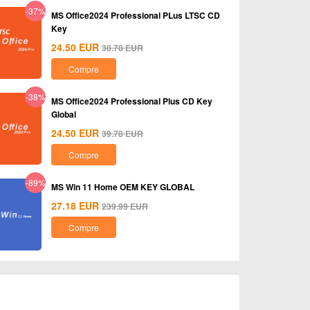
-37%
MS Office2024 Professional PLus LTSC CD
Key
24.50
EUR
38.78
EUR
Compre
-38%
MS Office2024 Professional Plus CD Key
Global
24.50
EUR
39.78
EUR
Compre
-89%
MS Win 11 Home OEM KEY GLOBAL
27.18
EUR
239.99
EUR
Compre