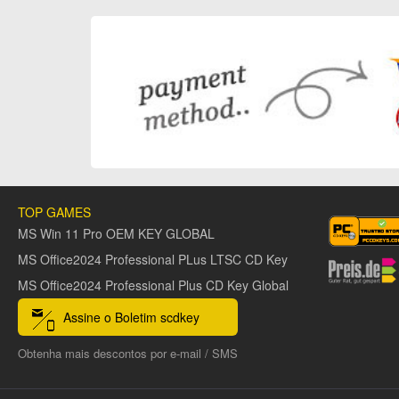
TOP GAMES
MS Win 11 Pro OEM KEY GLOBAL
MS Office2024 Professional PLus LTSC CD Key
MS Office2024 Professional Plus CD Key Global
Assine o Boletim scdkey
Obtenha mais descontos por e-mail / SMS