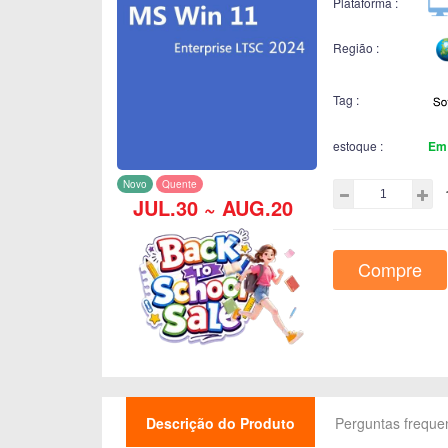
Plataforma :
Região :
Tag :
estoque :
Em
Novo
Quente
JUL.30 ~ AUG.20
Compre
Descrição do Produto
Perguntas freque