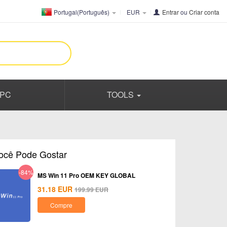
Portugal(Português)
EUR
Entrar
ou
Criar conta
PC
TOOLS
ocê Pode Gostar
-84%
MS Win 11 Pro OEM KEY GLOBAL
31.18
EUR
199.99
EUR
Compre