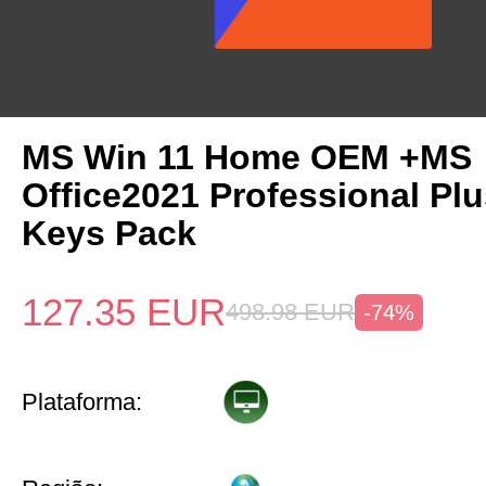
MS Win 11 Home OEM +MS
Office2021 Professional Pl
Keys Pack
127.35
EUR
498.98
EUR
-74%
Plataforma: