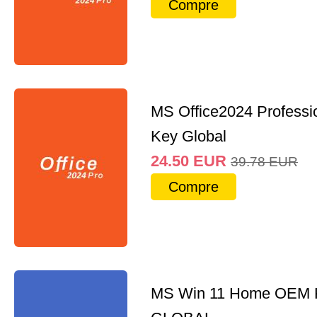
Compre
MS Office2024 Professi
Key Global
24.50
EUR
39.78
EUR
Compre
MS Win 11 Home OEM