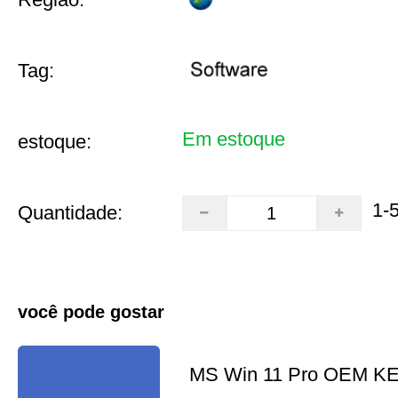
Tag:
Em estoque
estoque:
1-
Quantidade:
você pode gostar
MS Win 11 Pro OEM K