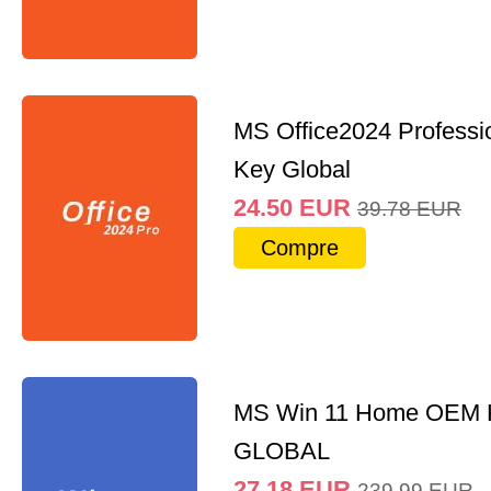
MS Office2024 Professi
Key Global
24.50
EUR
39.78
EUR
Compre
MS Win 11 Home OEM
GLOBAL
27.18
EUR
239.99
EUR