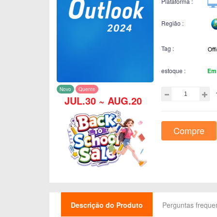
Plataforma :
Região :
Tag :
estoque :
Em
Novo
Quente
JUL.30 ~ AUG.20
Compre
Descrição do Produto
Perguntas freque