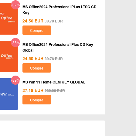
-37%
MS Office2024 Professional PLus LTSC CD
Key
24.50
EUR
38.78
EUR
Compre
-38%
MS Office2024 Professional Plus CD Key
Global
24.50
EUR
39.78
EUR
Compre
-89%
MS Win 11 Home OEM KEY GLOBAL
27.18
EUR
239.99
EUR
Compre