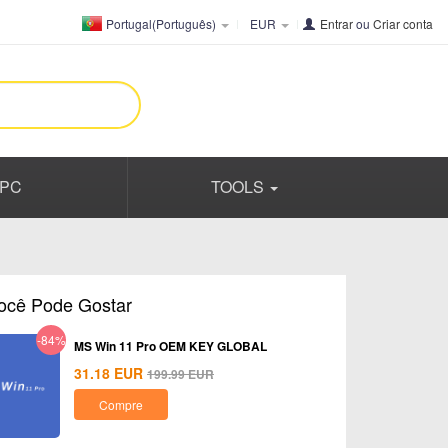
Portugal(Português)
EUR
Entrar
ou
Criar conta
PC
TOOLS
ocê Pode Gostar
-84%
MS Win 11 Pro OEM KEY GLOBAL
31.18
EUR
199.99
EUR
Compre