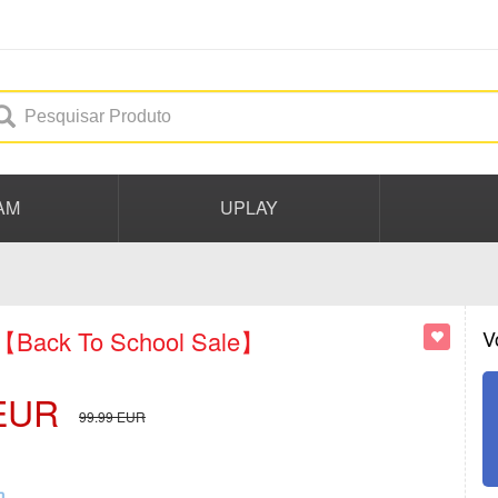
AM
UPLAY
【Back To School Sale】
V
EUR
99.99
EUR