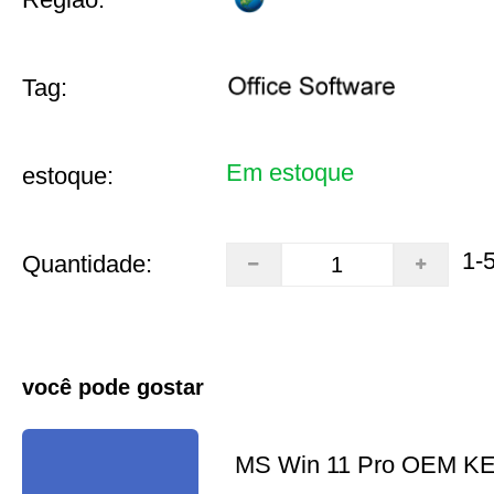
Tag:
Em estoque
estoque:
1-
Quantidade:
você pode gostar
MS Win 11 Pro OEM K