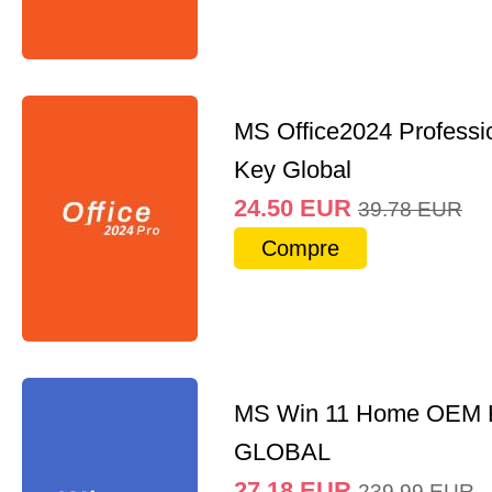
MS Office2024 Professi
Key Global
24.50
EUR
39.78
EUR
Compre
MS Win 11 Home OEM
GLOBAL
27.18
EUR
239.99
EUR